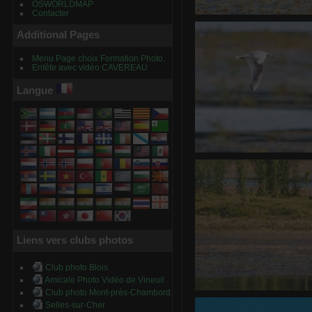
OSWORLDMAP
Contacter
Canard so
Additional Pages
0 commentaire
-
vue 
Menu Page choix Formation Photo.
Entête avec vidéo CAVEREAU
Langue
Guifette mousta
0 commentair
Liens vers clubs photos
Club photo Blois
Amicale Photo Vidéo de Vineuil .
Club photo Mont-près-Chambord
Héron ce
Selles-sur-Cher
0 commentair