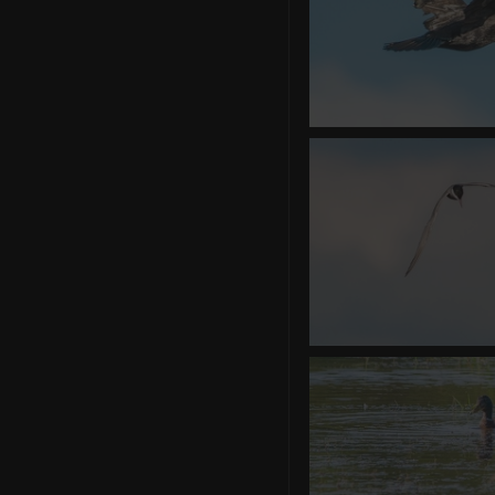
Grand Cor
0 commentaire
-
vue 
Guifette m
0 commentair