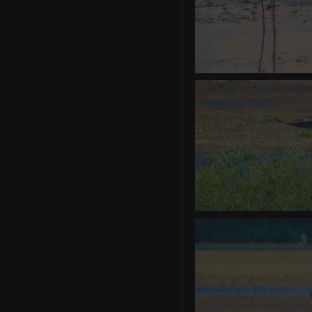
Grèbe
0 commentair
Héron ce
0 commentair