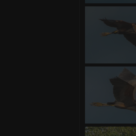
Héron po
0 commentaire
-
vue 
Héron po
0 commentaire
-
vue 
Héron po
0 commentaire
-
vue 