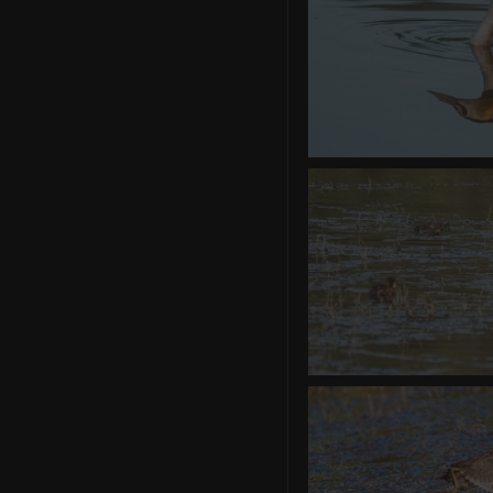
Grèbe
0 commentair
Canard so
0 commentair