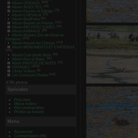
[605]
Album OISEAUX.
[83]
Album INSECTES.
[75]
Album Faunes et Etangs.
[21]
Album CHEVAUX.
[91]
Album BestFotos
[101]
Album Balade en France.
Guifette m
[45]
Album ARCHITECTURES.
[85]
0 commentaire
-
vue 
Album ANIMAUX.
Album Bioparc Zoo de Doué-la-
[150]
Fontaine.
[124]
Album Nouvel An Chinois.
Album MONUMENTS ET CHÂTEAUX.
[261]
[40]
Album Club photo Blois.
[91]
Album Noir et Blanc.
[22]
Abum PHOTOS DE NUITS.
[2619]
VOYAGES.
[6]
Libres Vidéos.
[103]
Les Concours Photos
4786 photos
Ois
Spéciales
0 commentair
Plus vues
Mieux notées
Plus commentées
Photos au hasard
Menu
Recherche
Commentaires
(56)