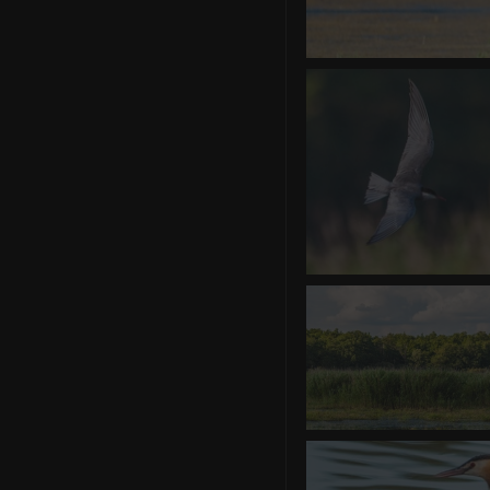
Héron ce
0 commentair
Guifette m
0 commentaire
-
vue 
Etang de Malzoné
0 commentaire
-
vue 5418 