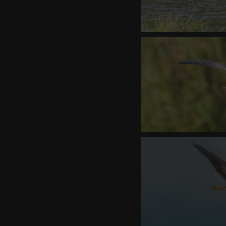
Canard 
0 commentair
Guifette mousta
0 commentaire
-
vue 