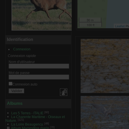
30 m
100 ft
Leaflet
Pl
Identification
Connexion
Connexion rapide
Nom d'utilisateur
Mot de passe
Connexion auto
Grèbe ca
0 commentaire
-
vue 
Albums
[60]
Les 5 Terres - ITALIE
La Charente Maritime - Oiseaux et
[121]
Nature.
[48]
La Loire Beaugency.
[35]
Album Mammifère marin