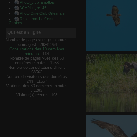
Photo_club lamottois
ACAPI Ingré -45-
Photo Ciné Club Orléanais
Restaurant Le Centrale à
Contres.
Qui est en ligne
Nombre de pages vues (miniatures
ou images) : 28249964
Consultations des 10 dernières
minutes :
164
La buse va
Nombre de pages vues des 60
0 commentair
dernières minutes : 1258
Nombre de consultations d'hier :
68562
Nombre de visiteurs des dernières
24h : 11557
Visiteurs des 60 dernières minutes
: 1283
Visiteur(s) récents: 108
Héron pou
0 commentair