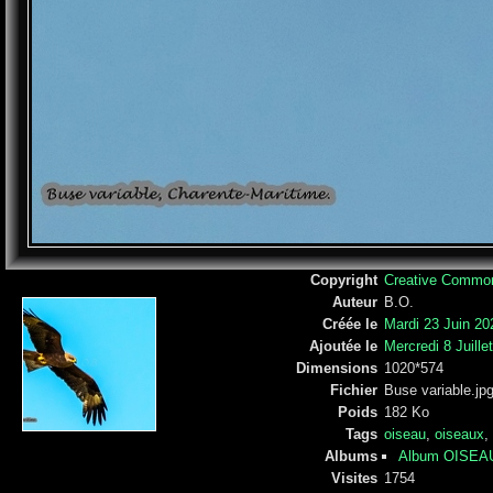
Copyright
Creative Commo
Auteur
B.O.
Créée le
Mardi 23 Juin 20
Ajoutée le
Mercredi 8 Juille
Dimensions
1020*574
Fichier
Buse variable.jp
Poids
182 Ko
Tags
oiseau
,
oiseaux
,
Albums
Album OISEA
Visites
1754