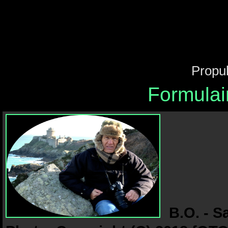
Propu
Formulai
B.O. - S