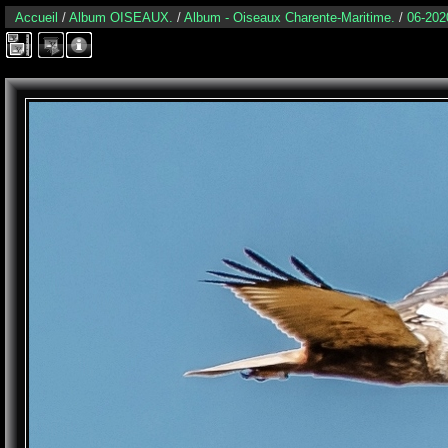
Accueil
/
Album OISEAUX.
/
Album - Oiseaux Charente-Maritime.
/
06-202