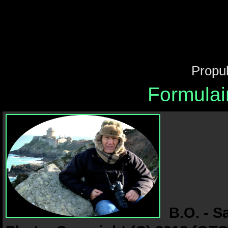
Propu
Formulai
B.O. - S