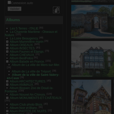
Connexion auto
Saint-Valery-en-Somme
0 commentaire
-
vue 848 
Albums
[60]
Les 5 Terres - ITALIE
La Charente Maritime - Oiseaux et
[121]
Nature.
[48]
La Loire Beaugency.
[35]
Saint-Valery-en-Somme 
Album Mammifère marin
[605]
Album OISEAUX.
0 commentaire
-
vue 909 f
[83]
Album INSECTES.
[75]
Album Faunes et Etangs.
[21]
Album CHEVAUX.
[91]
Album BestFotos
[101]
Album Balade en France.
Album de La ville de Mers-sur-Mer.
[34]
[38]
Album de La ville de Tréport.
Album de la ville de Saint-Valery-
[29]
en-Caux
Saint-Valery-en-Somme 
[45]
Album ARCHITECTURES.
0 commentaire
-
vue 702 
[85]
Album ANIMAUX.
Album Bioparc Zoo de Doué-la-
[150]
Fontaine.
[124]
Album Nouvel An Chinois.
Album MONUMENTS ET CHÂTEAUX.
[261]
[40]
Album Club photo Blois.
[91]
Album Noir et Blanc.
[22]
Abum PHOTOS DE NUITS.
[2619]