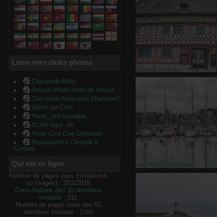
Liens vers clubs photos
Saint-Valery-en-Cau
Club photo Blois
0 commentaire
-
vue 
Amicale Photo Vidéo de Vineuil .
Club photo Mont-près-Chambord
Selles-sur-Cher
Photo_club lamottois
ACAPI Ingré -45-
Photo Ciné Club Orléanais
Restaurant Le Centrale à
Contres.
Qui est en ligne
Saint-Valery
Nombre de pages vues (miniatures
0 commentair
ou images) : 28322518
Consultations des 10 dernières
minutes :
211
Nombre de pages vues des 60
dernières minutes : 1260