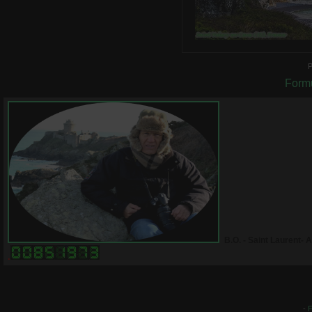
Saint-Vale
0 commenta
P
Formu
B.O. - Saint Laurent- 
.
-
F