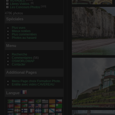
VOYAGES.
[6]
Libres Vidéos.
[103]
Les Concours Photos
Saint-Valery-en-Somme
(26)
4786 photos
0 commentaire
-
vue 788
Spéciales
fois
Plus vues
Mieux notées
Plus commentées
Photos au hasard
Menu
Recherche
Commentaires
(56)
Saint-Valery
OSWORLDMAP
0 commentair
Contacter
Additional Pages
Menu Page choix Formation Photo.
Entête avec vidéo CAVEREAU
Langue
Saint-Valery-en
0 commentaire
-
v