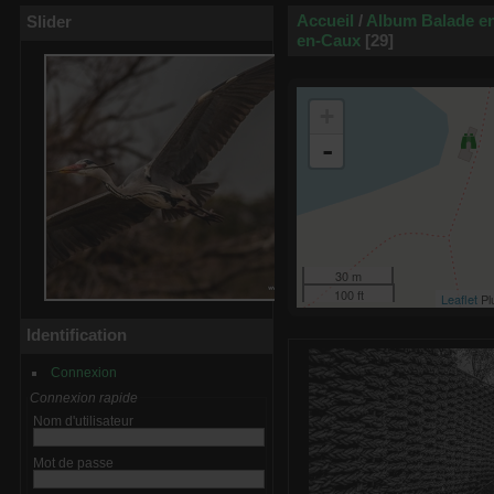
Accueil
/
Album Balade en
Slider
en-Caux
29
+
-
30 m
100 ft
Leaflet
Pl
Identification
Connexion
Connexion rapide
Nom d'utilisateur
Mot de passe