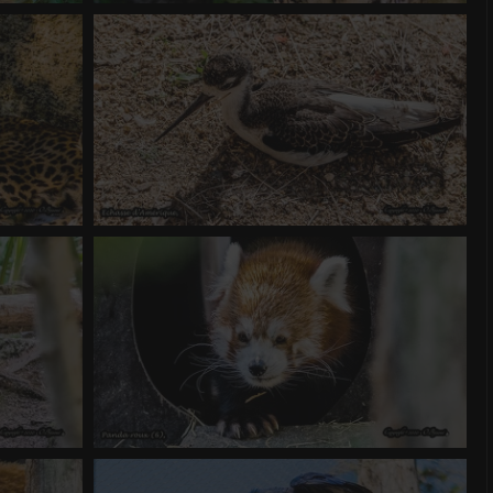
Léopard de Java (9)
 4.72
0 commentaire
-
vue 2535 fois
-
Score 4.72
Echasse d'Amérique
 4.42
0 commentaire
-
vue 1104 fois
-
Score 4.61
Panda roux (6)
 4.18
0 commentaire
-
vue 1297 fois
-
Score 4.61