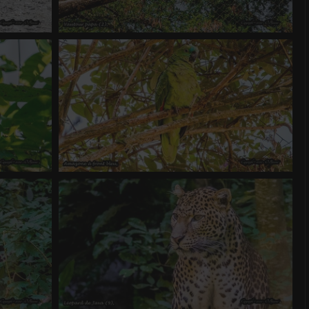
Vautour papa (2)
0 commentaire
-
vue 1063 fois
Amazone à front bleu
 4.42
1 commentaire
-
vue 1974 fois
-
Score 4.12