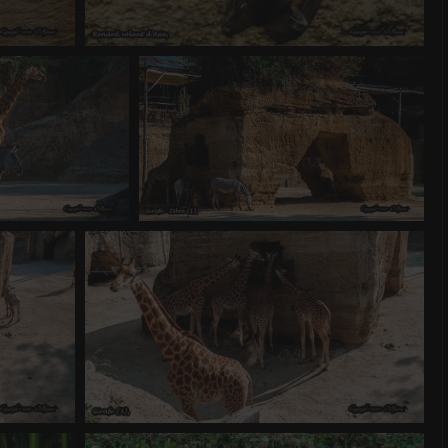
Renard volant d’Asie
 4.12
0 commentaire
-
vue 1572 fois
-
Score 4.61
re (2)
Girafe - Zèbre (1)
9 fois
-
Score 4.61
0 commentaire
-
vue 1449 fois
Girafe (3)