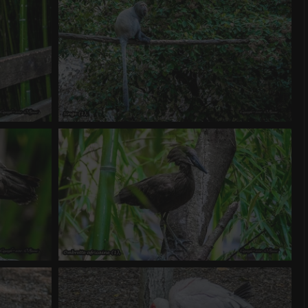
0 commentaire
-
vue 1471 fois
Singe (1)
0 commentaire
-
vue 1192 fois
Ombrette africaine (1)
1 commentaire
-
vue 2358 fois
-
Score 4.18