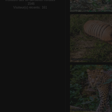
: 1546
Visiteur(s) récents: 161
Pintade 
0 commentair
Tatou à si
0 commentaire
-
vue