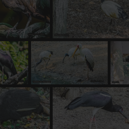
edash (2)
Ibis sacrè (2)
e
-
vue 1133 fois
0 commentaire
-
vue 1758 fois
m (5)
Tantale ibis-Ibis sacré
1281 fois
0 commentaire
-
vue 1085 fois
0 com