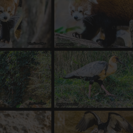
roux (8)
Panda roux (1)
 1904 fois
-
Score 4.18
0 commentaire
-
vue 2089 fois
-
Score
thage (1)
Ibis à face noire (4)
 1631 fois
-
Score 4.18
0 commentaire
-
vue 2089 fois
-
Score