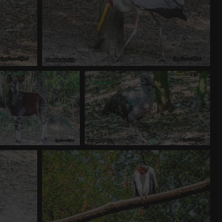
Tantale ibis (1)
0 commentaire
-
vue 1320 fois
Okapi (1)
Ibis hagedash (5)
mentaire
-
vue 4072 fois
0 commentaire
-
vue 1056 fois