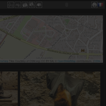
msharp
Tiles Courtesy of OSM.org (CC BY-SA) ©
OpenStreetMap
contributeurs, (
ODbL
)