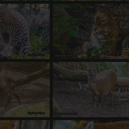
e Java (4)
Léopard de Java (6)
 2394 fois
-
Score 4.61
1 commentaire
-
vue 2122 fois
-
Score
e Java (10)
Léopard de Java (14)
e
-
vue 1234 fois
0 commentaire
-
vue 1531 fois
-
Score
e Reeve (2)
Muntjac de Reeve (1)
 2247 fois
-
Score 4.61
0 commentaire
-
vue 1851 fois
-
Score