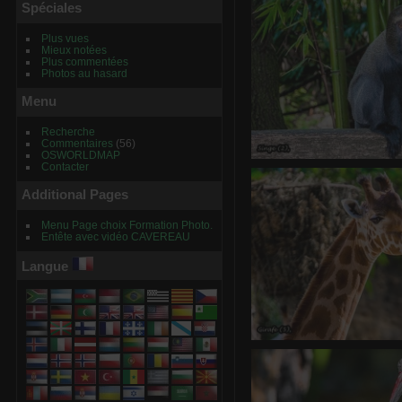
0 commentaire
-
vue
Spéciales
Plus vues
Mieux notées
Plus commentées
Photos au hasard
Menu
Recherche
Commentaires
(56)
OSWORLDMAP
Contacter
Sing
0 commentair
Additional Pages
Menu Page choix Formation Photo.
Entête avec vidéo CAVEREAU
Langue
Gira
0 commentair