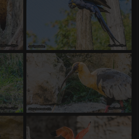
Ara hyacinthe
 4.18
0 commentaire
-
vue 1661 fois
-
Score 4.72
Ibis à face noire (5)
 4.42
0 commentaire
-
vue 1266 fois
-
Score 4.18