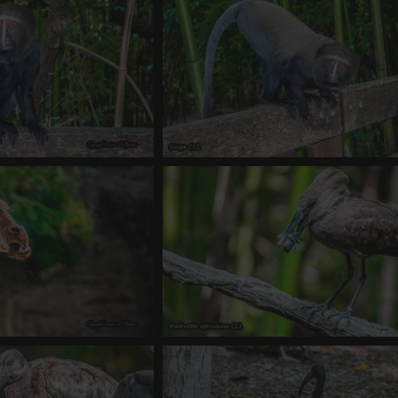
 1318 fois
-
Score 4.61
0 commentaire
-
vue 1108 fois
e (2)
Singe (3)
e
-
vue 3128 fois
0 commentaire
-
vue 1180 fois
fe (5)
Ombrette africaine (2)
e
-
vue 1201 fois
0 commentaire
-
vue 1578 fois