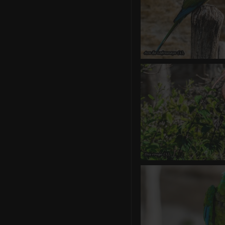
Ara de Laf
0 commentaire
-
vue
Ibis r
0 commentaire
-
vue