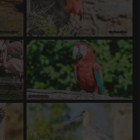
Ibis rouge (4)
 4.42
0 commentaire
-
vue 1162 fois
-
Score 4.42
Perroquet de la carabée
 4.61
0 commentaire
-
vue 1434 fois
-
Score 4.12