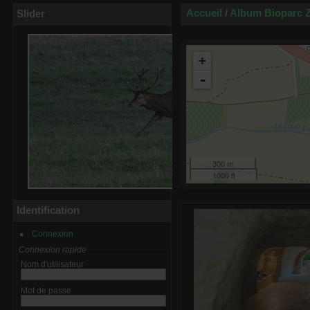
Accueil
/
Album Bioparc Z
Slider
+
-
300 m
1000 ft
Identification
Connexion
Connexion rapide
Nom d'utilisateur
Mot de passe