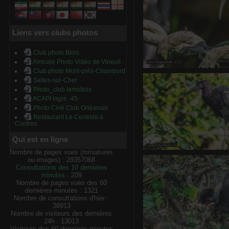
Liens vers clubs photos
Club photo Blois
Amicale Photo Vidéo de Vineuil .
Club photo Mont-près-Chambord
Ibis hag
Selles-sur-Cher
0 commentair
Photo_club lamottois
ACAPI Ingré -45-
Photo Ciné Club Orléanais
Restaurant Le Centrale à
Contres.
Qui est en ligne
Nombre de pages vues (miniatures
Cigogne d'abdi
ou images) : 28357068
0 commentaire
-
vue 
Consultations des 10 dernières
minutes :
209
Nombre de pages vues des 60
dernières minutes : 1321
Nombre de consultations d'hier :
38913
Nombre de visiteurs des dernières
24h : 13013
Visiteurs des 60 dernières minutes