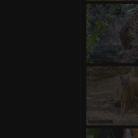
Léopard d
1 commentaire
-
vue
Léopard d
0 commentair
Muntjac d
0 commentaire
-
vue