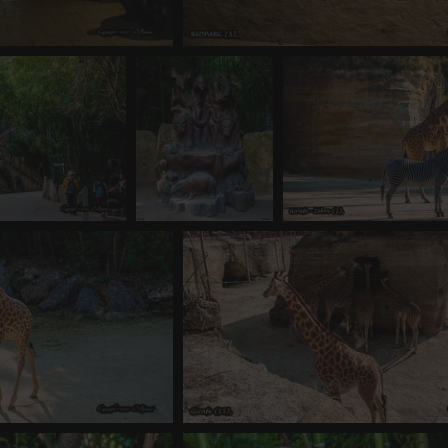
RC (3)
BIOPARC (5)
e
-
vue 1706 fois
0 commentaire
-
vue 1722 fois
-
Score
11)
BIOPARC (12)
Girafe - Zèb
7 fois
-
Score 4.61
0 commentaire
-
vue
0 commentaire
-
vue 110
1318 fois
e (16)
Girafe (15)