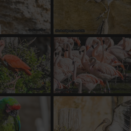
resnaye (1)
Ibis de Ridgway-Juvenil (4)
 1422 fois
-
Score 4.61
0 commentaire
-
vue 1229 fois
-
Score
ouge (5)
Flamant du Chili (2)
 1207 fois
-
Score 4.18
0 commentaire
-
vue 1423 fois
-
Score