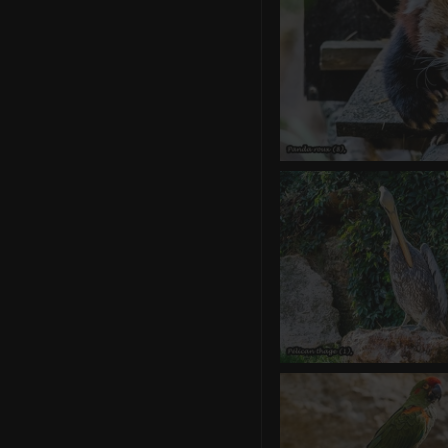
Panda 
0 commentaire
-
vue
Pélican 
0 commentaire
-
vue