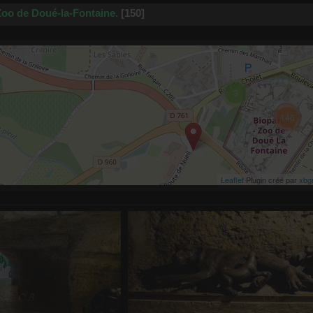
oo de Doué-la-Fontaine.
150
3
146
Leaflet
Plugin créé par
xbg