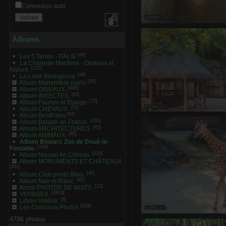
Connexion auto
BIOPA
0 commentair
Albums
[60]
Les 5 Terres - ITALIE
La Charente Maritime - Oiseaux et
[121]
Nature.
[48]
La Loire Beaugency.
[35]
Album Mammifère marin
[605]
Album OISEAUX.
[83]
Album INSECTES.
[75]
Album Faunes et Etangs.
[21]
Album CHEVAUX.
[91]
Album BestFotos
BIOPARC (
[101]
Album Balade en France.
0 commentaire
-
vue 126
[45]
Album ARCHITECTURES.
[85]
Album ANIMAUX.
Album Bioparc Zoo de Doué-la-
[150]
Fontaine.
[124]
Album Nouvel An Chinois.
Album MONUMENTS ET CHÂTEAUX.
[261]
[40]
Album Club photo Blois.
[91]
Album Noir et Blanc.
[22]
Abum PHOTOS DE NUITS.
[2619]
VOYAGES.
[6]
Libres Vidéos.
[103]
Les Concours Photos
4786 photos
Giraf