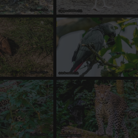
huppée (2)
Cigogne d'abdim (2)
e
-
vue 1579 fois
0 commentaire
-
vue 1245 fois
x bandes (1)
Gris du cabon (1)
 1047 fois
-
Score 4.18
0 commentaire
-
vue 1426 fois
-
Score